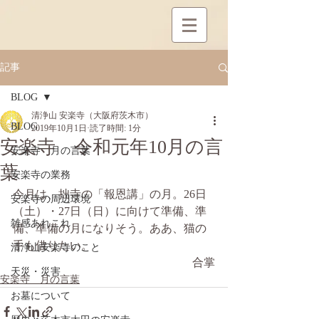
記事
BLOG
清浄山 安楽寺（大阪府茨木市）
BLOG
2019年10月1日
読了時間: 1分
安楽寺 令和元年10月の言
安楽寺 月の言葉
葉
安楽寺の業務
今月は、拙寺の「報恩講」の月。26日
安楽寺の周辺環境
（土）・27日（日）に向けて準備、準
雑感あれこれ
備、準備の月になりそう。ああ、猫の
手も借りたい。
清浄山安楽寺のこと
合掌
天災・災害
安楽寺 月の言葉
お墓について