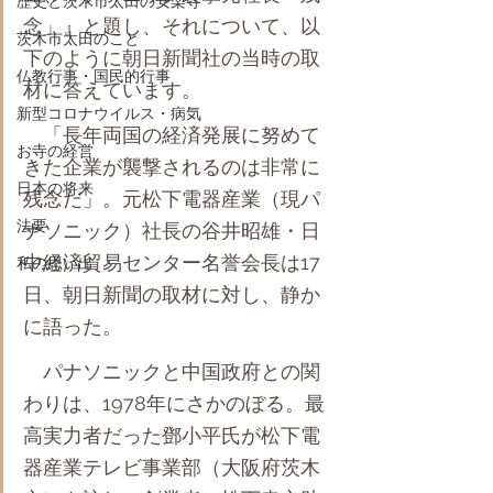
歴史と茨木市太田の安楽寺
念」』と題し、それについて、以
茨木市太田のこと
下のように朝日新聞社の当時の取
仏教行事・国民的行事
材に答えています。
新型コロナウイルス・病気
　「長年両国の経済発展に努めて
お寺の経営
きた企業が襲撃されるのは非常に
日本の将来
残念だ」。元松下電器産業（現パ
法要
ナソニック）社長の谷井昭雄・日
中経済貿易センター名誉会長は17
私の思い出
日、朝日新聞の取材に対し、静か
に語った。
　パナソニックと中国政府との関
わりは、1978年にさかのぼる。最
高実力者だった鄧小平氏が松下電
器産業テレビ事業部（大阪府茨木