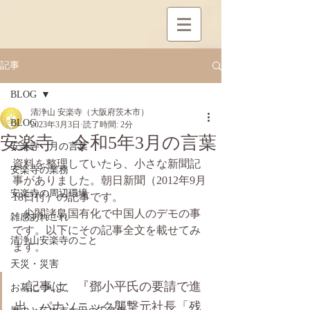
記事
BLOG
清浄山 安楽寺（大阪府茨木市）
BLOG
2023年3月3日
読了時間: 2分
安楽寺 令和5年3月の言葉
安楽寺 月の言葉
資料を整理していたら、小さな新聞記
安楽寺の業務
事がありました。朝日新聞（2012年9月
安楽寺の周辺環境
18日付）の記事です。
　尖閣諸島国有化で中国人のデモの事
雑感あれこれ
です。以下にその記事全文を載せてみ
清浄山安楽寺のこと
ます。
天災・災害
　記事は、『鄧小平氏の要請で進
お墓について
出、パナソニック襲撃元社長「残