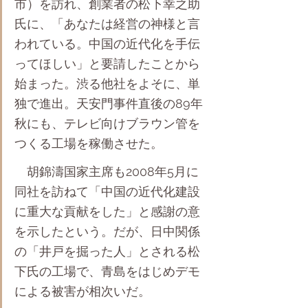
市）を訪れ、創業者の松下幸之助
氏に、「あなたは経営の神様と言
われている。中国の近代化を手伝
ってほしい」と要請したことから
始まった。渋る他社をよそに、単
独で進出。天安門事件直後の89年
秋にも、テレビ向けブラウン管を
つくる工場を稼働させた。
　胡錦濤国家主席も2008年5月に
同社を訪ねて「中国の近代化建設
に重大な貢献をした」と感謝の意
を示したという。だが、日中関係
の「井戸を掘った人」とされる松
下氏の工場で、青島をはじめデモ
による被害が相次いだ。