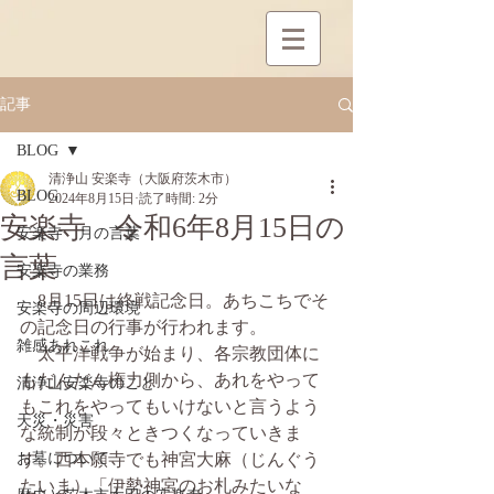
記事
BLOG
清浄山 安楽寺（大阪府茨木市）
BLOG
2024年8月15日
読了時間: 2分
安楽寺 令和6年8月15日の
安楽寺 月の言葉
言葉
安楽寺の業務
　8月15日は終戦記念日。あちこちでそ
安楽寺の周辺環境
の記念日の行事が行われます。
雑感あれこれ
　太平洋戦争が始まり、各宗教団体に
もだんだん権力側から、あれをやって
清浄山安楽寺のこと
もこれをやってもいけないと言うよう
天災・災害
な統制が段々ときつくなっていきま
お墓について
す。西本願寺でも神宮大麻（じんぐう
たいま）「伊勢神宮のお札みたいな