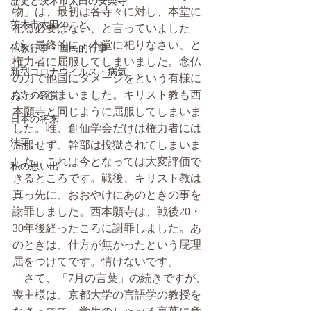
歴史と茨木市太田の安楽寺
物」は、最初は各寺々に対し、本堂に
茨木市太田のこと
祀る必要はない、と言っていました
が、最終的に、本堂に祀りなさい、と
仏教行事・国民的行事
権力者に屈服してしまいました。念仏
新型コロナウイルス・病気
の力で他国にダメージをという有様に
なってしまいました。キリスト教も西
お寺の経営
本願寺と同じように屈服してしまいま
日本の将来
した。唯、創価学会だけは権力者には
法要
屈服せず、幹部は投獄されてしまいま
した。これは今となっては大変評価で
私の思い出
きるところです。戦後、キリスト教は
真っ先に、おおやけにあのときの事を
謝罪しました。西本願寺は、戦後20・
30年後経ったころに謝罪しました。あ
のときは、仕方が無かったという屁理
屈をつけてです。情けないです。
　さて、「7月の言葉」の続きですが、
喪主様は、京都大学の言語学の教授を