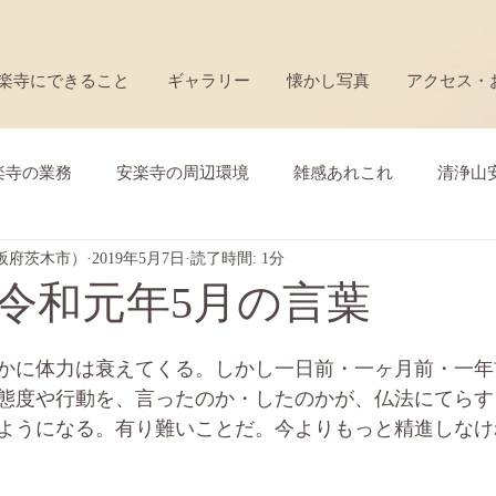
楽寺にできること
ギャラリー
懐かし写真
アクセス・
楽寺の業務
安楽寺の周辺環境
雑感あれこれ
清浄山
阪府茨木市）
2019年5月7日
読了時間: 1分
歴史と茨木市太田の安楽寺
茨木市太田のこと
仏教行
令和元年5月の言葉
お寺の経営
日本の将来
法要
私の思い出
かに体力は衰えてくる。しかし一日前・一ヶ月前・一年
態度や行動を、言ったのか・したのかが、仏法にてらす
ようになる。有り難いことだ。今よりもっと精進しなけ