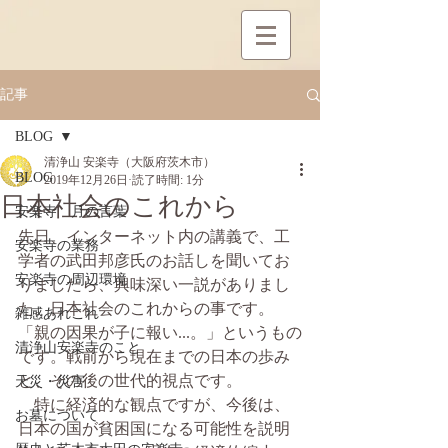
記事
BLOG
清浄山 安楽寺（大阪府茨木市）
BLOG
2019年12月26日
読了時間: 1分
日本社会のこれから
安楽寺 月の言葉
先日、インターネット内の講義で、工
安楽寺の業務
学者の武田邦彦氏のお話しを聞いてお
安楽寺の周辺環境
りましたら、興味深い一説がありまし
た。日本社会のこれからの事です。
雑感あれこれ
「親の因果が子に報い...。」というもの
清浄山安楽寺のこと
です。戦前から現在までの日本の歩み
と、その後の世代的視点です。
天災・災害
　特に経済的な観点ですが、今後は、
お墓について
日本の国が貧困国になる可能性を説明