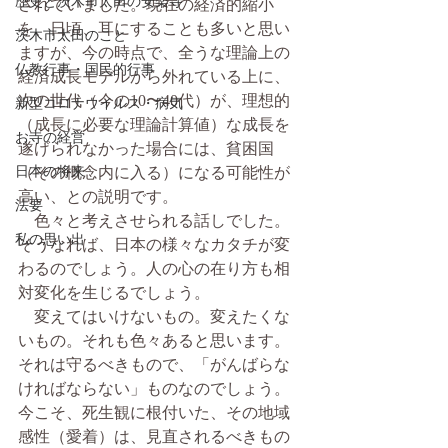
歴史と茨木市太田の安楽寺
されていました。現在の経済的縮小
を、日頃、耳にすることも多いと思い
茨木市太田のこと
ますが、今の時点で、全うな理論上の
仏教行事・国民的行事
経済成長モデルから外れている上に、
次の世代（今の10〜40代）が、理想的
新型コロナウイルス・病気
（成長に必要な理論計算値）な成長を
お寺の経営
遂げられなかった場合には、貧困国
日本の将来
（その概念内に入る）になる可能性が
高い、との説明です。
法要
　色々と考えさせられる話しでした。
私の思い出
そうなれば、日本の様々なカタチが変
わるのでしょう。人の心の在り方も相
対変化を生じるでしょう。
　変えてはいけないもの。変えたくな
いもの。それも色々あると思います。
それは守るべきもので、「がんばらな
ければならない」ものなのでしょう。
今こそ、死生観に根付いた、その地域
感性（愛着）は、見直されるべきもの